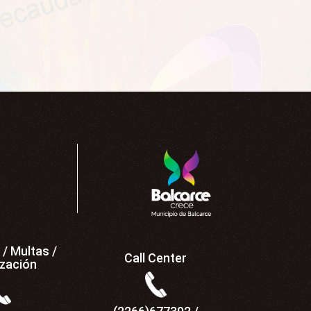
/ Multas /
Call Center
ización