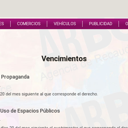
ES
COMERCIOS
VEHÍCULOS
PUBLICIDAD
O
Vencimientos
 y Propaganda
.
20 del mes siguiente al que corresponde el derecho.
 Uso de Espacios Públicos
.
 días 20 del mes siguiente al cuatrimestre al que corresponda el der